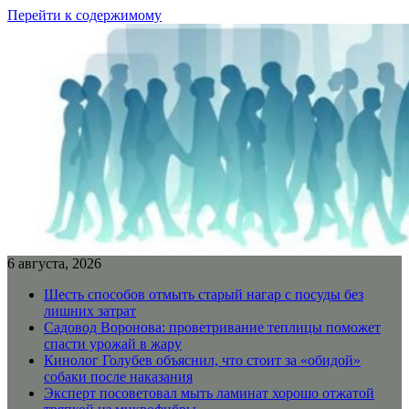
Перейти к содержимому
6 августа, 2026
Шесть способов отмыть старый нагар с посуды без
лишних затрат
Садовод Воронова: проветривание теплицы поможет
спасти урожай в жару
Кинолог Голубев объяснил, что стоит за «обидой»
собаки после наказания
Эксперт посоветовал мыть ламинат хорошо отжатой