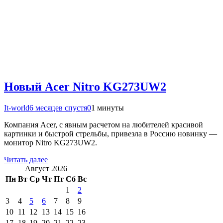
Новый Acer Nitro KG273UW2
It-world
6 месяцев спустя
0
1 минуты
Компания Acer, с явным расчетом на любителей красивой
картинки и быстрой стрельбы, привезла в Россию новинку —
монитор Nitro KG273UW2.
Читать далее
Август 2026
Пн
Вт
Ср
Чт
Пт
Сб
Вс
1
2
3
4
5
6
7
8
9
10
11
12
13
14
15
16
17
18
19
20
21
22
23