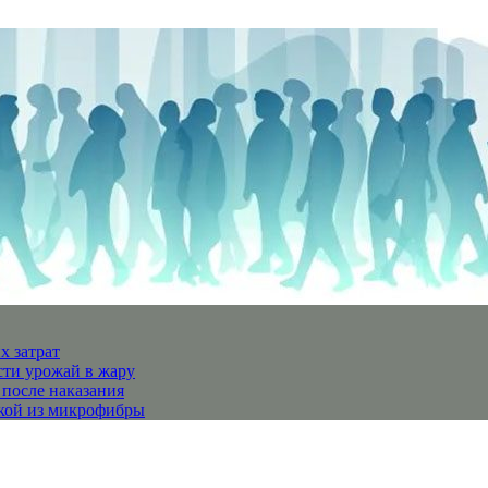
х затрат
сти урожай в жару
 после наказания
пкой из микрофибры