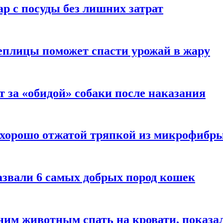
р с посуды без лишних затрат
еплицы поможет спасти урожай в жару
т за «обидой» собаки после наказания
 хорошо отжатой тряпкой из микрофибр
азвали 6 самых добрых пород кошек
им животным спать на кровати, показал