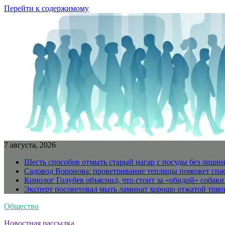
Перейти к содержимому
7 августа, 2026
Шесть способов отмыть старый нагар с посуды без лишни
Садовод Воронова: проветривание теплицы поможет спа
Кинолог Голубев объяснил, что стоит за «обидой» собаки
Эксперт посоветовал мыть ламинат хорошо отжатой тря
Общество
Новостная рассылка