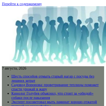
Перейти к содержимому
7 августа, 2026
Шесть способов отмыть старый нагар с посуды без
лишних затрат
Садовод Воронова: проветривание теплицы поможет
спасти урожай в жару
Кинолог Голубев объяснил, что стоит за «обидой»
собаки после наказания
Эксперт посоветовал мыть ламинат хорошо отжатой