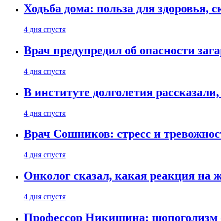
Ходьба дома: польза для здоровья, 
4 дня спустя
Врач предупредил об опасности заг
4 дня спустя
В институте долголетия рассказали,
4 дня спустя
Врач Сошников: стресс и тревожнос
4 дня спустя
Онколог сказал, какая реакция на ж
4 дня спустя
Профессор Никишина: шопоголизм с