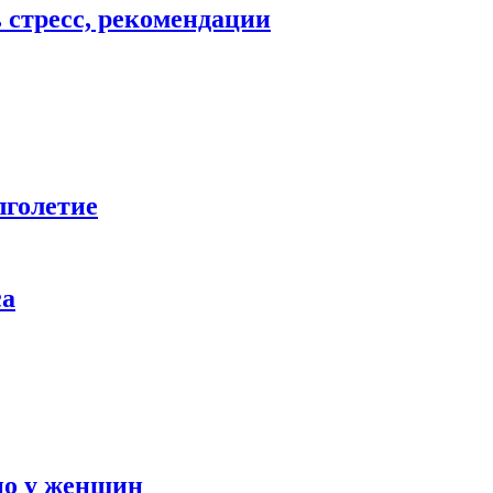
ь стресс, рекомендации
лголетие
са
но у женщин