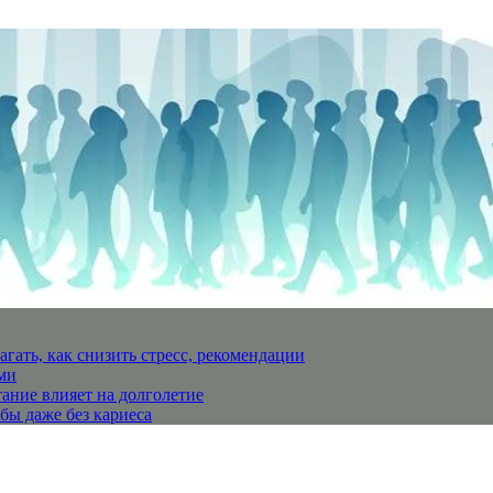
агать, как снизить стресс, рекомендации
ми
тание влияет на долголетие
бы даже без кариеса