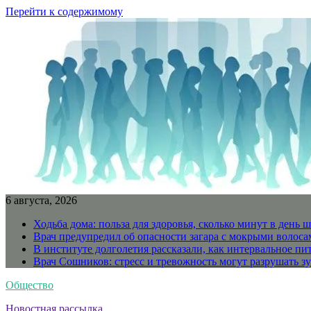
Перейти к содержимому
6 августа, 2026
Ходьба дома: польза для здоровья, сколько минут в день ш
Врач предупредил об опасности загара с мокрыми волоса
В институте долголетия рассказали, как интервальное пи
Врач Сошников: стресс и тревожность могут разрушать зу
Общество
Новостная рассылка