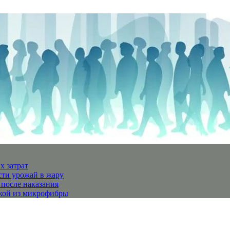
х затрат
сти урожай в жару
 после наказания
пкой из микрофибры