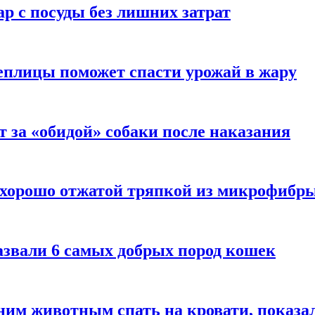
р с посуды без лишних затрат
еплицы поможет спасти урожай в жару
т за «обидой» собаки после наказания
 хорошо отжатой тряпкой из микрофибр
азвали 6 самых добрых пород кошек
им животным спать на кровати, показал