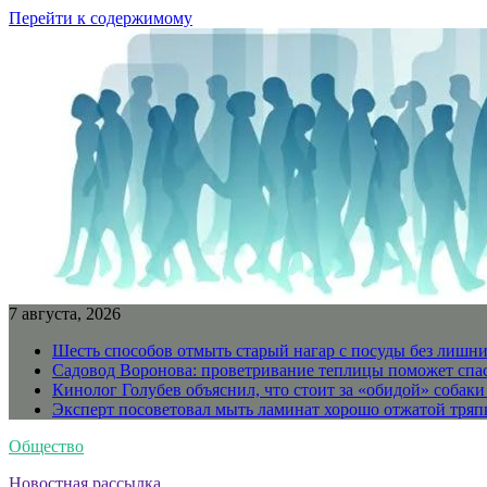
Перейти к содержимому
7 августа, 2026
Шесть способов отмыть старый нагар с посуды без лишни
Садовод Воронова: проветривание теплицы поможет спа
Кинолог Голубев объяснил, что стоит за «обидой» собаки
Эксперт посоветовал мыть ламинат хорошо отжатой тря
Общество
Новостная рассылка