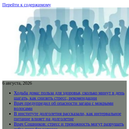
Перейти к содержимому
6 августа, 2026
Ходьба дома: польза для здоровья, сколько минут в день
шагать, как снизить стресс, рекомендации
Врач предупредил об опасности загара с мокрыми
волосами
В институте долголетия рассказали, как интервальное
питание влияет на долголетие
Врач Сошников: стресс и тревожность могут разрушать