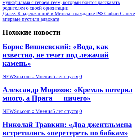
мультфильма c героем-геем, который боится рассказать
родителям о своей ориентации
Далее:
К задержанной в Минске гражданке РФ Софии Сапеге
впервые пустили адвоката
Похожие новости
Борис Вишневский: «Вода, как
известно, не течет под лежачий
камень»
NEWSru.com :: Мнения
5 лет спустя
0
Александр Морозов: «Кремль потерял
много, а Прага — ничего»
NEWSru.com :: Мнения
5 лет спустя
0
Николай Травкин: «Два джентльмена
встретились «перетереть по бабкам»