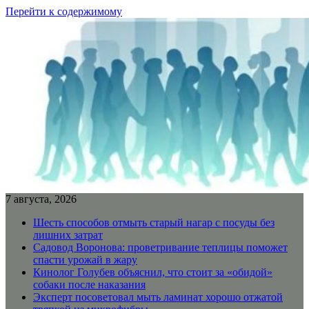
Перейти к содержимому
7 августа, 2026
Шесть способов отмыть старый нагар с посуды без
лишних затрат
Садовод Воронова: проветривание теплицы поможет
спасти урожай в жару
Кинолог Голубев объяснил, что стоит за «обидой»
собаки после наказания
Эксперт посоветовал мыть ламинат хорошо отжатой