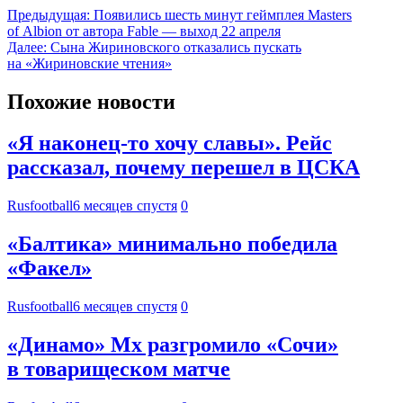
Предыдущая:
Появились шесть минут геймплея Masters
of Albion от автора Fable — выход 22 апреля
Далее:
Сына Жириновского отказались пускать
на «Жириновские чтения»
Похожие новости
«Я наконец-то хочу славы». Рейс
рассказал, почему перешел в ЦСКА
Rusfootball
6 месяцев спустя
0
«Балтика» минимально победила
«Факел»
Rusfootball
6 месяцев спустя
0
«Динамо» Мх разгромило «Сочи»
в товарищеском матче