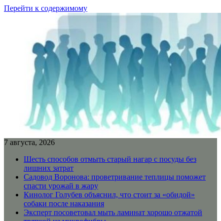
Перейти к содержимому
7 августа, 2026
Шесть способов отмыть старый нагар с посуды без
лишних затрат
Садовод Воронова: проветривание теплицы поможет
спасти урожай в жару
Кинолог Голубев объяснил, что стоит за «обидой»
собаки после наказания
Эксперт посоветовал мыть ламинат хорошо отжатой