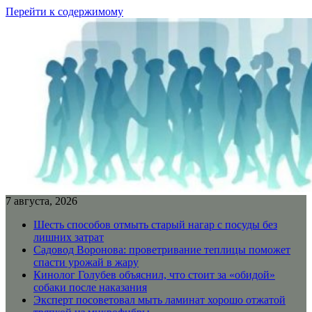
Перейти к содержимому
7 августа, 2026
Шесть способов отмыть старый нагар с посуды без
лишних затрат
Садовод Воронова: проветривание теплицы поможет
спасти урожай в жару
Кинолог Голубев объяснил, что стоит за «обидой»
собаки после наказания
Эксперт посоветовал мыть ламинат хорошо отжатой