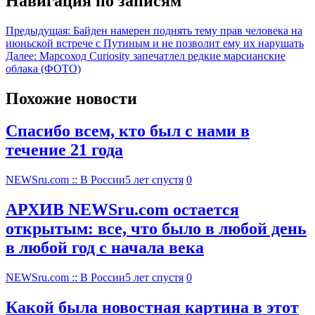
Навигация по записям
Предыдущая:
Байден намерен поднять тему прав человека на
июньской встрече с Путиным и не позволит ему их нарушать
Далее:
Марсоход Curiosity запечатлел редкие марсианские
облака (ФОТО)
Похожие новости
Спасибо всем, кто был с нами в
течение 21 года
NEWSru.com :: В России
5 лет спустя
0
АРХИВ NEWSru.com остается
открытым: все, что было в любой день
в любой год с начала века
NEWSru.com :: В России
5 лет спустя
0
Какой была новостная картина в этот