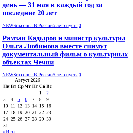
день — 31 мая в каждый год за
последние 20 лет
NEWSru.com :: В России
5 лет спустя
0
Рамзан Кадыров и министр культуры
Ольга Любимова вместе снимут
документальный фильм о культурных
объектах Чечни
NEWSru.com :: В России
5 лет спустя
0
Август 2026
Пн
Вт
Ср
Чт
Пт
Сб
Вс
1
2
3
4
5
6
7
8
9
10
11
12
13
14
15
16
17
18
19
20
21
22
23
24
25
26
27
28
29
30
31
« Июл