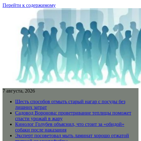
Перейти к содержимому
7 августа, 2026
Шесть способов отмыть старый нагар с посуды без
лишних затрат
Садовод Воронова: проветривание теплицы поможет
спасти урожай в жару
Кинолог Голубев объяснил, что стоит за «обидой»
собаки после наказания
Эксперт посоветовал мыть ламинат хорошо отжатой