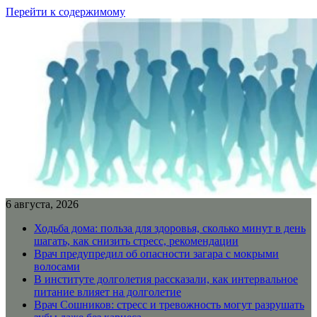
Перейти к содержимому
6 августа, 2026
Ходьба дома: польза для здоровья, сколько минут в день
шагать, как снизить стресс, рекомендации
Врач предупредил об опасности загара с мокрыми
волосами
В институте долголетия рассказали, как интервальное
питание влияет на долголетие
Врач Сошников: стресс и тревожность могут разрушать