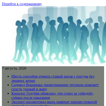
Перейти к содержимому
7 августа, 2026
Шесть способов отмыть старый нагар с посуды без
лишних затрат
Садовод Воронова: проветривание теплицы поможет
спасти урожай в жару
Кинолог Голубев объяснил, что стоит за «обидой»
собаки после наказания
Эксперт посоветовал мыть ламинат хорошо отжатой